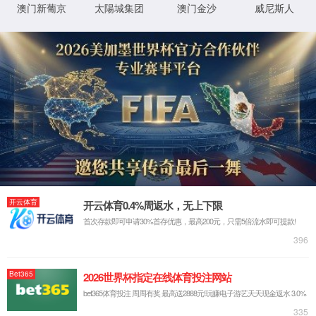
联系我们
人才招聘
社会招聘
校园招聘
博士后
海外人才
成长与发展
联系我们
股票代码
605589
首页
关于冰球突破
新闻中心
产品中心
投资者关系
人才招聘
联
系我们
EN
关于冰球突破
MG冰球突破十大平台始建于1979年，股票代码：605589。