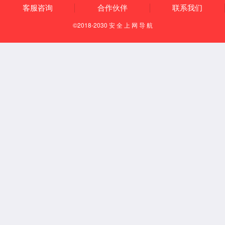
产品中心
致力于成为全球领先的生物制造和化学新材料解决方案提供商
生物质精炼
新能源
电子化学品
酚醛树脂及复合材料
铸造材料
健康医药
纤维素
半纤维素
木质素
多孔碳
硬碳