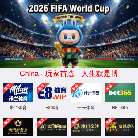
首页
关于冰球突破
冰球突破介绍
总裁寄语
发展历程
企业文化
社会责任
新闻中心
冰球突破快讯
媒体报道
信息公开
产品中心
生物质精炼
新能源
电子化学品
酚醛树脂及复合材料
铸造材料
健康医药
投资者关系
股价行情
公司公告