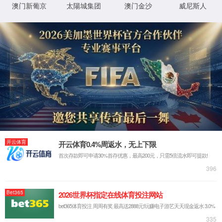
联系我们
人才招聘
社会招聘
校园招聘
博士后
海外人才
成长与发展
联系我们
股票代码
605589
首页
关于冰球突破
新闻中心
产品中心
投资者关系
人才招聘
联
系我们
EN
关于冰球突破
MG冰球突破十大平台始建于1979年，股票代码：605589。