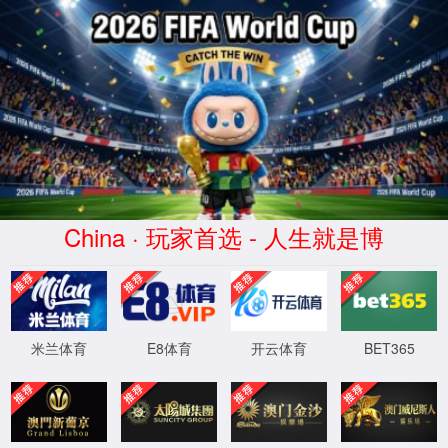
首页
关于冰球突破
冰球突破介绍
总裁寄语
发展历程
企业文化
社会责任
新闻中心
冰球突破快讯
媒体报道
信息公开
产品中心
生物质精炼
新能源
电子化学品
酚醛树脂及复合材料
铸造材料
健康医药
投资者关系
股价行情
公司公告