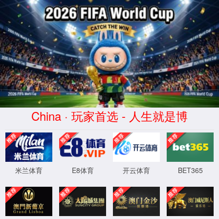
首页
关于冰球突破
冰球突破介绍
总裁寄语
发展历程
企业文化
社会责任
新闻中心
冰球突破快讯
媒体报道
信息公开
产品中心
生物质精炼
新能源
电子化学品
酚醛树脂及复合材料
铸造材料
健康医药
投资者关系
股价行情
公司公告