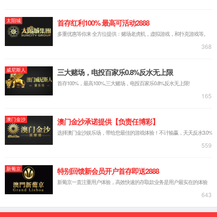
冰球突破介绍
总裁寄语
发展历程
企业文化
社会责任
报告中心
新闻中心
您关注的冰球突破都在这里
冰球突破快讯
媒体报道
信息公开