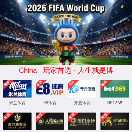
首页
关于冰球突破
冰球突破介绍
总裁寄语
发展历程
企业文化
社会责任
新闻中心
冰球突破快讯
媒体报道
信息公开
产品中心
生物质精炼
新能源
电子化学品
酚醛树脂及复合材料
铸造材料
健康医药
投资者关系
股价行情
公司公告