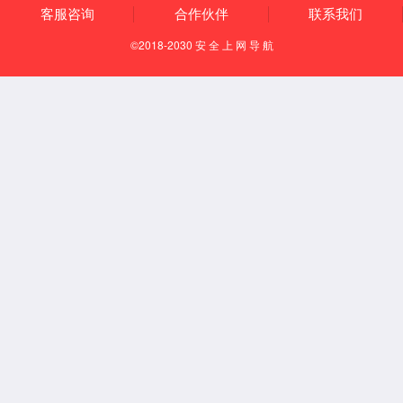
产品中心
致力于成为全球领先的生物制造和化学新材料解决方案提供商
生物质精炼
新能源
电子化学品
酚醛树脂及复合材料
铸造材料
健康医药
纤维素
半纤维素
木质素
多孔碳
硬碳