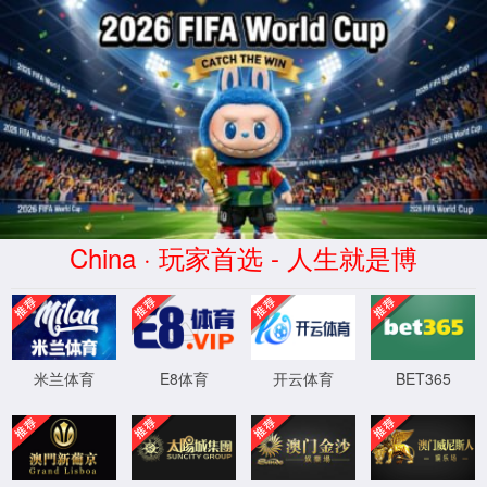
首页
关于冰球突破
冰球突破介绍
总裁寄语
发展历程
企业文化
社会责任
新闻中心
冰球突破快讯
媒体报道
信息公开
产品中心
生物质精炼
新能源
电子化学品
酚醛树脂及复合材料
铸造材料
健康医药
投资者关系
股价行情
公司公告