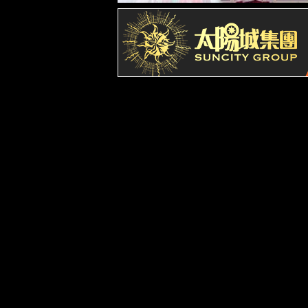
产品中心
致力于成为全球领先的生物制造和化学新材料解决方案提供商
生物质精炼
新能源
电子化学品
酚醛树脂及复合材料
铸造材料
健康医药
纤维素
半纤维素
木质素
多孔碳
硬碳
钛酸锂电池