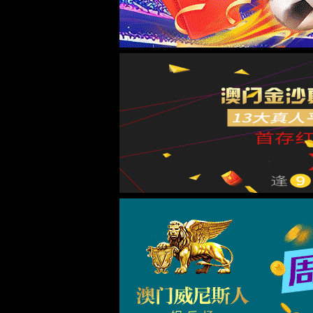
联系我们
人才招聘
社会招聘
校园招聘
博士后
海外人才
成长与发展
联系我们
股票代码
605589
首页
关于冰球突破
新闻中心
产品中心
投资者关系
人才招聘
联
EN
关于冰球突破
MG冰球突破十大平台始建于1979年，股票代码：605589。