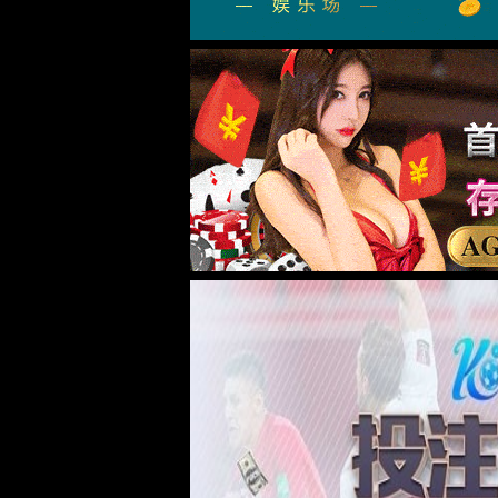
冰球突破介绍
总裁寄语
发展历程
企业文化
社会责任
报告中心
新闻中心
您关注的冰球突破都在这里
冰球突破快讯
媒体报道
信息公开